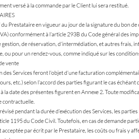
ment versé à la commande par le Client lui sera restitué.
FAIRES
if du Prestataire en vigueur au jour de la signature du bon 
(TVA) conformément à l’article 293B du Code général des imp
e gestion, de réservation, d’intermédiation, et autres frais, 
, ou pour un rendez-vous, comme indiqué sur les conditions 
de vente
n des Services feront l’objet d’une facturation complémentair
rs, etc.) selon l’accord des parties figurant le cas échéan
 à la date des présentes figurent en Annexe 2. Toute modific
e contractuelle.
e révisé pendant la durée d’exécution des Services, les parti
article 1195 du Code Civil. Toutefois, en cas de demande part
acceptée par écrit par le Prestataire, les coûts ou frais y aff