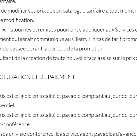
ntaire.
t de modifier ses prix de son catalogue tarifaire à tout mome
e modification.
ix, ristournes et remises pourront s’appliquer aux Services
ent qui serait communiqué au Client. En cas de tarif promot
ande passée durant la période de la promotion.
ultant de la création de toute nouvelle taxe assise sur le pr
 FACTURATION ET DE PAIEMENT
rix est exigible en totalité et payable comptant au jour de leu
sentiel
rix est exigible en totalité et payable comptant au jour de leu
io-conférence
s en visio conférence, les services sont payables d’avance. L