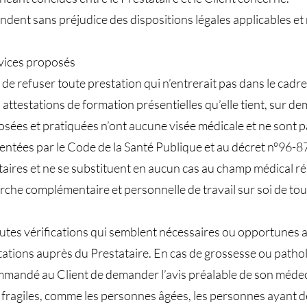
dent sans préjudice des dispositions légales applicables et
rvices proposés
t de refuser toute prestation qui n’entrerait pas dans le cadre
 attestations de formation présentielles qu’elle tient, sur dem
sées et pratiquées n’ont aucune visée médicale et ne sont p
entées par le Code de la Santé Publique et au décret n°96-8
res et ne se substituent en aucun cas au champ médical ré
rche complémentaire et personnelle de travail sur soi de tout
 toutes vérifications qui semblent nécessaires ou opportunes
tions auprès du Prestataire. En cas de grossesse ou patholog
ommandé au Client de demander l’avis préalable de son médecin
fragiles, comme les personnes âgées, les personnes ayant 