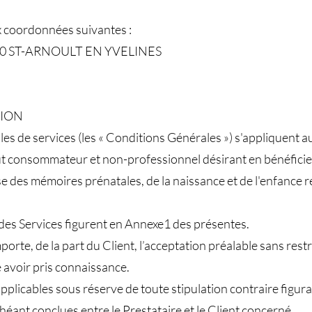
ux coordonnées suivantes :
8730 ST-ARNOULT EN YVELINES
TION
s de services (les « Conditions Générales ») s'appliquent au
out consommateur et non-professionnel désirant en bénéficier (
 des mémoires prénatales, de la naissance et de l'enfance ré
 des Services figurent en Annexe1 des présentes.
te, de la part du Client, l’acceptation préalable sans restr
e avoir pris connaissance.
pplicables sous réserve de toute stipulation contraire figu
chéant conclues entre le Prestataire et le Client concerné.