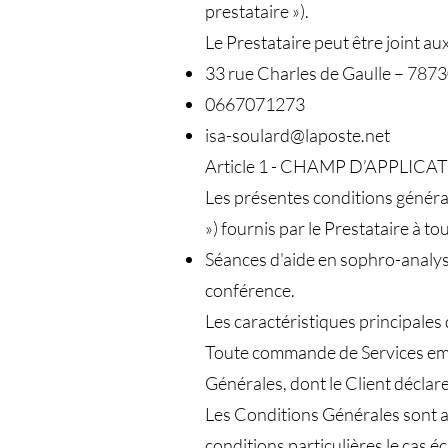
prestataire »).
Le Prestataire peut être joint a
33 rue Charles de Gaulle – 7
0667071273
isa-soulard@laposte.net
Article 1 - CHAMP D’APPLICA
Les présentes conditions générale
») fournis par le Prestataire à t
Séances d'aide en sophro-analyse
conférence.
Les caractéristiques principales
Toute commande de Services empor
Générales, dont le Client déclar
Les Conditions Générales sont a
conditions particulières le cas é