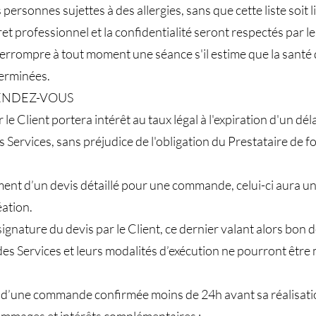
personnes sujettes à des allergies, sans que cette liste soit l
ret professionnel et la confidentialité seront respectés par le
interrompre à tout moment une séance s'il estime que la santé d
terminées.
RENDEZ-VOUS
e Client portera intérêt au taux légal à l'expiration d'un dél
 Services, sans préjudice de l'obligation du Prestataire de fo
ment d’un devis détaillé pour une commande, celui-ci aura un
éation.
ignature du devis par le Client, ce dernier valant alors bo
s Services et leurs modalités d’exécution ne pourront être m
nt d’une commande confirmée moins de 24h avant sa réalisati